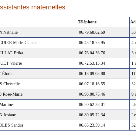
ssistantes maternelles
Téléphone
Ad
Nathalie
06.79.68.62.69
33 
UIER Marie-Claude
06.45.18.75.95
4 r
LLAT Erika
06.76.04.36.76
3 r
ET Valérie
06.72.53.13.34
1 r
Élodie
06.18.09.03.88
11 
Christelle
06.07.18.16.55
32 
 Rose-Marie
06.98.80.75.46
9 r
artine
06.20.62.28.01
Lie
 Josiane
06.80.05.72.34
Les
LES Sandra
06.63.23.59.14
32 