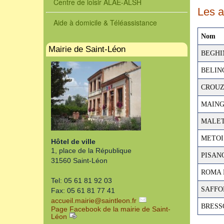
Centre de loisir ALAE-ALSH
Les a
Aide à domicile & Téléassistance
Nom
Mairie de Saint-Léon
BEGHIN 
BELING
CROUZI
MAINGU
MALET 
METOIS 
Hôtel de ville
1, place de la République
PISANO
31560 Saint-Léon
ROMA M
Tel: 05 61 81 92 03
SAFFON
Fax: 05 61 81 77 41
accueil.mairie
@
saintleon.fr
BRESSO
Page Facebook de la mairie de Saint-
Léon