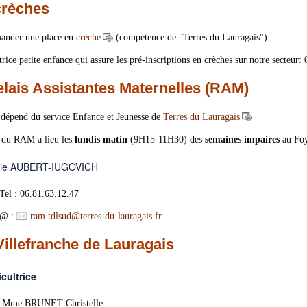
crèches
ander une place en
crèche
(compétence de "Terres du Lauragais"):
rice petite enfance qui assure les pré-inscriptions en crèches sur notre secteur:
lais Assistantes Maternelles (RAM)
épend du service Enfance et Jeunesse de
Terres du Lauragais
l du RAM a lieu les
lundis matin
(9H15-11H30) des
semaines impaires
au Foy
ie AUBERT-IUGOVICH
06.81.63.12.47
:
ram.tdlsud
@
terres-du-lauragais.fr
illefranche de Lauragais
cultrice
RUNET Christelle