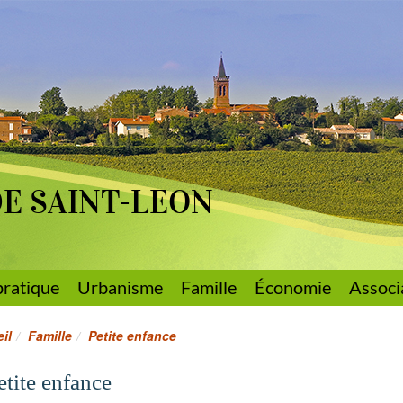
DE SAINT-LEON
pratique
Urbanisme
Famille
Économie
Associ
il
Famille
Petite enfance
etite enfance