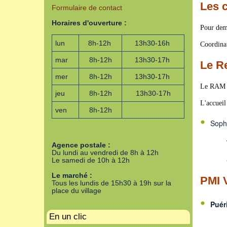
Les 
Formulaire de contact
Horaires d'ouverture :
Pour dem
lun
8h-12h
13h30-16h
Coordinat
mar
8h-12h
13h30-17h
Le Re
mer
8h-12h
13h30-17h
Le RAM d
jeu
8h-12h
13h30-17h
L'accuei
ven
8h-12h
Soph
Tel : 
Agence postale :
Du lundi au vendredi de 8h à 12h
Le samedi de 10h à 12h
@ 
Le marché :
PMI V
Tous les lundis de 15h30 à 19h sur la
place du village
Puéri
En un clic
Mme B