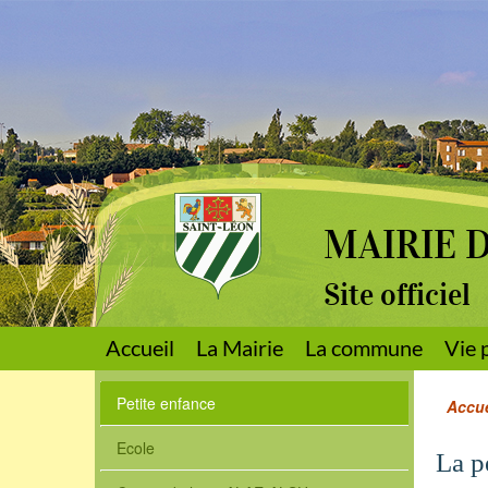
MAIRIE 
Site officiel
Accueil
La Mairie
La commune
Vie 
Petite enfance
Accue
Ecole
La p