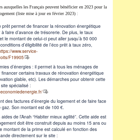
ères auxquelles les Français peuvent bénéficier en 2023 pour la
ogement (liste mise à jour en février 2023) :
ce prêt permet de financer la rénovation énergétique
à faire d’avance de trésorerie. De plus, le taux
 et le montant de celui-ci peut aller jusqu’à 50 000
onditions d’éligibilité de l’éco prêt à taux zéro,
https://www.service-
droits/F19905
es d’énergies : il permet à tous les ménages de
 financer certains travaux de rénovation énergétique
novation glable, etc). Les démarches pour obtenir cette
 site spécialisé :
economiedenergie.fr/
t des factures d’énergie du logement et de faire face
le gaz. Son montant est de 100 €.
aides de l’Anah “Habiter mieux agilité”. Cette aide est
logement doit être construit depuis au moins 15 ans ou
 montant de la prime est calculé en fonction des
nde directement sur le site :