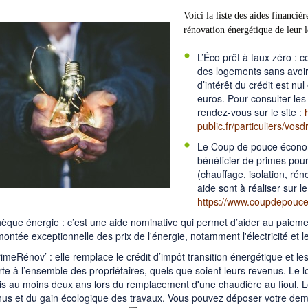
Voici la liste des aides financi
rénovation énergétique de leur l
L’Éco prêt à taux zéro : 
des logements sans avoir 
d’intérêt du crédit est nul
euros. Pour consulter les c
rendez-vous sur le site :
public.fr/particuliers/vos
Le Coup de pouce économi
bénéficier de primes pour
(chauffage, isolation, ré
aide sont à réaliser sur le
https://www.coupdepouce
èque énergie : c’est une aide nominative qui permet d’aider au paiemen
montée exceptionnelle des prix de l'énergie, notamment l'électricité et 
meRénov’ : elle remplace le crédit d’impôt transition énergétique et les 
te à l’ensemble des propriétaires, quels que soient leurs revenus. Le 
s au moins deux ans lors du remplacement d'une chaudière au fioul. Le
us et du gain écologique des travaux. Vous pouvez déposer votre dema