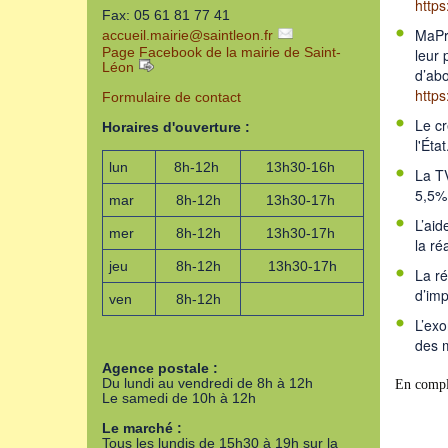
https
Fax: 05 61 81 77 41
MaPri
accueil.mairie
@
saintleon.fr
Page Facebook de la mairie de Saint-
leur 
Léon
d’abo
https
Formulaire de contact
Le cr
Horaires d'ouverture :
l'Éta
lun
8h-12h
13h30-16h
La TV
5,5%.
mar
8h-12h
13h30-17h
L’aid
mer
8h-12h
13h30-17h
la ré
jeu
8h-12h
13h30-17h
La ré
d’imp
ven
8h-12h
L’exo
des 
Agence postale :
Du lundi au vendredi de 8h à 12h
En complé
Le samedi de 10h à 12h
Le marché :
Tous les lundis de 15h30 à 19h sur la