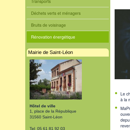
Transports
Déchets verts et ménagers
Bruits de voisinage
Rénovation énergétique
Mairie de Saint-Léon
Le ch
à la 
Hôtel de ville
MaPri
1, place de la République
ouver
31560 Saint-Léon
depui
reven
Tel: 05 61 81 92 03