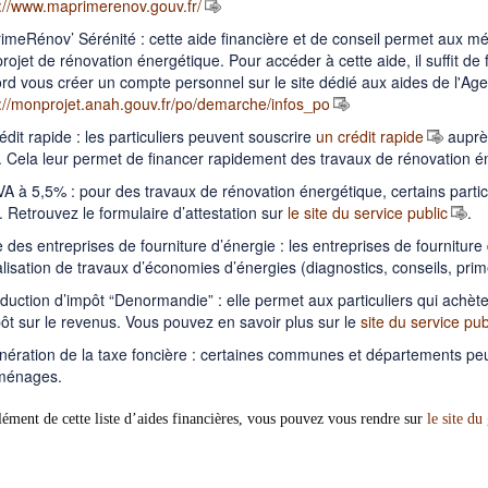
://www.maprimerenov.gouv.fr/
meRénov’ Sérénité : cette aide financière et de conseil permet aux mé
projet de rénovation énergétique. Pour accéder à cette aide, il suffit d
rd vous créer un compte personnel sur le site dédié aux aides de l'Agen
://monprojet.anah.gouv.fr/po/demarche/infos_po
édit rapide : les particuliers peuvent souscrire
un crédit rapide
auprès
t. Cela leur permet de financer rapidement des travaux de rénovation 
A à 5,5% : pour des travaux de rénovation énergétique, certains partic
 Retrouvez le formulaire d’attestation sur
le site du service public
.
e des entreprises de fourniture d’énergie : les entreprises de fournitur
alisation de travaux d’économies d’énergies (diagnostics, conseils, prime
duction d’impôt “Denormandie” : elle permet aux particuliers qui achèt
ôt sur le revenus. Vous pouvez en savoir plus sur le
site du service pub
nération de la taxe foncière : certaines communes et départements peu
ménages.
ment de cette liste d’aides financières, vous pouvez vous rendre sur
le site d