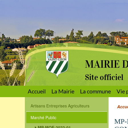
MAIRIE 
Site officiel
Accueil
La Mairie
La commune
Vie 
Artisans Entreprises Agriculteurs
Accue
Marché Public
MP-
MP-MOE-2022-01