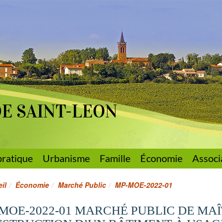
DE SAINT-LEON
pratique
Urbanisme
Famille
Économie
Associ
il
Économie
Marché Public
MP-MOE-2022-01
MOE-2022-01 MARCHÉ PUBLIC DE MAÎ