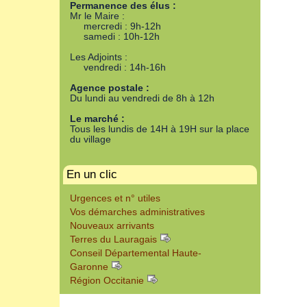
Permanence des élus :
Mr le Maire :
mercredi : 9h-12h
samedi : 10h-12h
Les Adjoints :
vendredi : 14h-16h
Agence postale :
Du lundi au vendredi de 8h à 12h
Le marché :
Tous les lundis de 14H à 19H sur la place
du village
En un clic
Urgences et n° utiles
Vos démarches administratives
Nouveaux arrivants
Terres du Lauragais
Conseil Départemental Haute-
Garonne
Région Occitanie