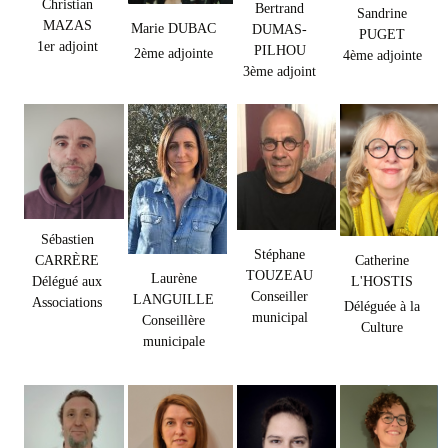
Christian
Bertrand
Sandrine
MAZAS
Marie DUBAC
DUMAS-
PUGET
1er adjoint
PILHOU
2ème adjointe
4ème adjointe
3ème adjoint
Sébastien
Stéphane
CARRÈRE
Catherine
TOUZEAU
Laurène
Délégué aux
L'HOSTIS
Conseiller
LANGUILLE
Associations
Déléguée à la
municipal
Conseillère
Culture
municipale