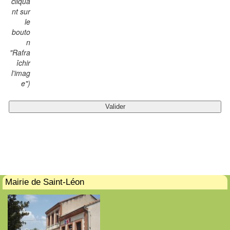
cliqua
nt sur
le
bouto
n
"Rafra
îchir
l'imag
e")
Mairie de Saint-Léon