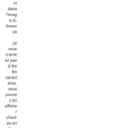
nt
dans
l'imag
e ci-
desso
us
(si
vous
n'arriv
ez pas
à lire
les
caract
ères,
vous
pouve
z en
affiche
r
d'autr
es en