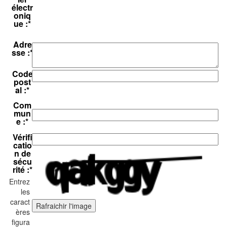
électr
oniq
ue :
*
Adre
sse :
*
Code
post
al :
*
Com
mun
e :
*
Vérifi
catio
n de
sécu
rité :
*
Entrez
les
caract
Rafraichir l'image
ères
figura