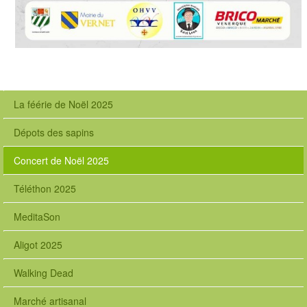
La féérie de Noël 2025
Dépots des sapins
Concert de Noël 2025
Téléthon 2025
MeditaSon
Aligot 2025
Walking Dead
Marché artisanal