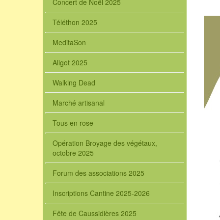
Concert de Noël 2025
Téléthon 2025
MeditaSon
Aligot 2025
Walking Dead
Marché artisanal
Tous en rose
Opération Broyage des végétaux,
octobre 2025
Forum des associations 2025
Inscriptions Cantine 2025-2026
Fête de Caussidières 2025