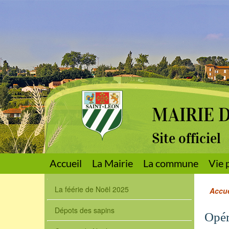
MAIRIE 
Site officiel
Accueil
La Mairie
La commune
Vie 
La féérie de Noël 2025
Accue
Dépots des sapins
Opér