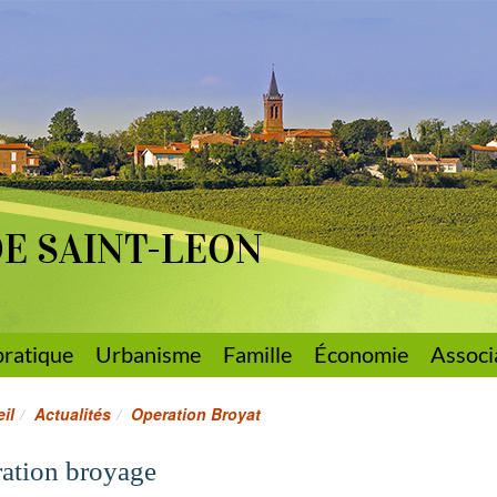
DE SAINT-LEON
pratique
Urbanisme
Famille
Économie
Associ
il
Actualités
Operation Broyat
ation broyage