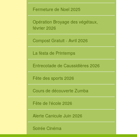
Fermeture de Noel 2025
Opération Broyage des végétaux,
février 2026
Compost Gratuit - Avril 2026
La fèsta de Printemps
Entrecotade de Caussidières 2026
Fête des sports 2026
Cours de découverte Zumba
Fête de l'école 2026
Alerte Canicule Juin 2026
Soirée Cinéma