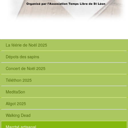
La féérie de Noël 2025
Dépots des sapins
Concert de Noël 2025
Téléthon 2025
MeditaSon
Aligot 2025
Walking Dead
Marché artisanal