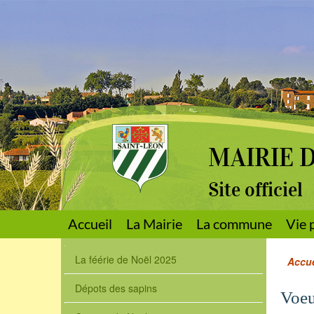
MAIRIE 
Site officiel
Accueil
La Mairie
La commune
Vie 
La féérie de Noël 2025
Accue
Dépots des sapins
Voe