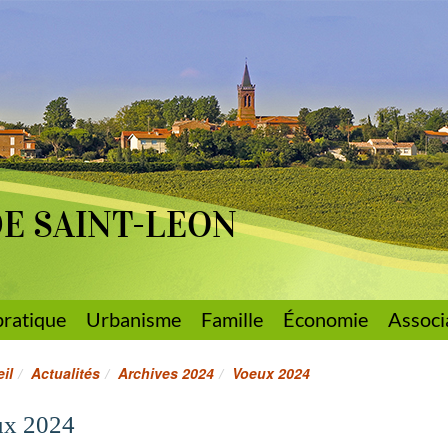
DE SAINT-LEON
pratique
Urbanisme
Famille
Économie
Associ
il
Actualités
Archives 2024
Voeux 2024
ux 2024