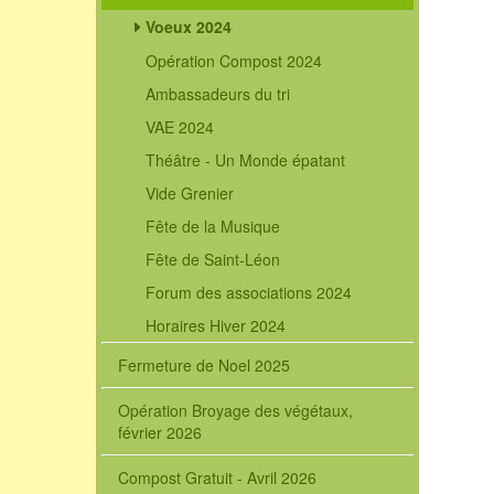
Voeux 2024
Opération Compost 2024
Ambassadeurs du tri
VAE 2024
Théâtre - Un Monde épatant
Vide Grenier
Fête de la Musique
Fête de Saint-Léon
Forum des associations 2024
Horaires Hiver 2024
Fermeture de Noel 2025
Opération Broyage des végétaux,
février 2026
Compost Gratuit - Avril 2026