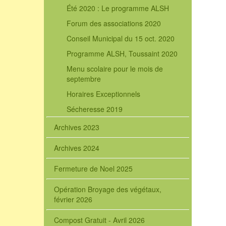
Été 2020 : Le programme ALSH
Forum des associations 2020
Conseil Municipal du 15 oct. 2020
Programme ALSH, Toussaint 2020
Menu scolaire pour le mois de
septembre
Horaires Exceptionnels
Sécheresse 2019
Archives 2023
Archives 2024
Fermeture de Noel 2025
Opération Broyage des végétaux,
février 2026
Compost Gratuit - Avril 2026