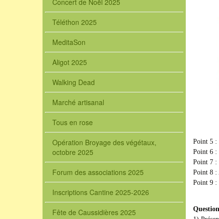
Concert de Noël 2025
Téléthon 2025
MeditaSon
Aligot 2025
Walking Dead
Marché artisanal
Tous en rose
Opération Broyage des végétaux,
Point 5 :
octobre 2025
Point 6 :
Point 7 :
Forum des associations 2025
Point 8 :
Point 9 :
Inscriptions Cantine 2025-2026
Question
Fête de Caussidières 2025