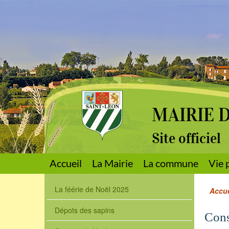
MAIRIE 
Site officiel
Accueil
La Mairie
La commune
Vie 
La féérie de Noël 2025
Accue
Dépots des sapins
Cons