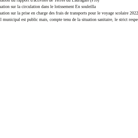
tation du rapport d'activités de Terres du Lauragais (PJ9)
ation sur la circulation dans le lotissement En souleilla
ation sur la prise en charge des frais de transports pour le voyage scolaire 2022
l municipal est public mais, compte tenu de la situation sanitaire, le strict resp