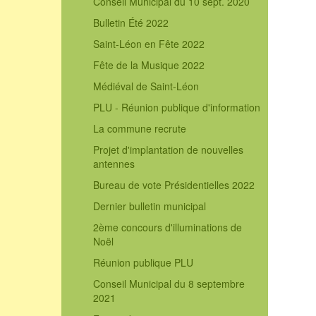
Conseil Municipal du 10 sept. 2020
Bulletin Été 2022
Saint-Léon en Fête 2022
Fête de la Musique 2022
Médiéval de Saint-Léon
PLU - Réunion publique d'information
La commune recrute
Projet d'implantation de nouvelles
antennes
Bureau de vote Présidentielles 2022
Dernier bulletin municipal
2ème concours d'illuminations de
Noël
Réunion publique PLU
Conseil Municipal du 8 septembre
2021