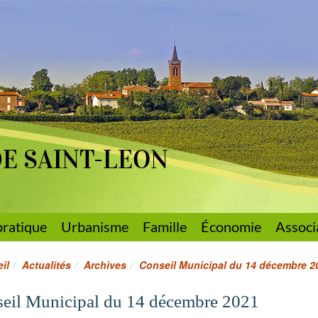
DE SAINT-LEON
pratique
Urbanisme
Famille
Économie
Associ
il
Actualités
Archives
Conseil Municipal du 14 décembre 2
eil Municipal du 14 décembre 2021