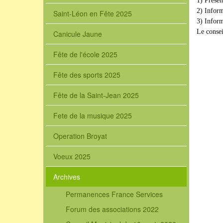
1) Présen
2) Inform
Saint-Léon en Fête 2025
3) Inform
Le consei
Canicule Jaune
Fête de l'école 2025
Fête des sports 2025
Fête de la Saint-Jean 2025
Fete de la musique 2025
Operation Broyat
Voeux 2025
Archives
Permanences France Services
Forum des associations 2022