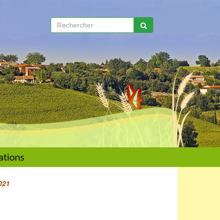
ations
021