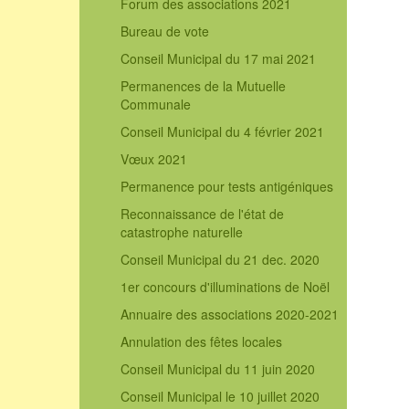
Forum des associations 2021
Bureau de vote
Conseil Municipal du 17 mai 2021
Permanences de la Mutuelle
Communale
Conseil Municipal du 4 février 2021
Vœux 2021
Permanence pour tests antigéniques
Reconnaissance de l'état de
catastrophe naturelle
Conseil Municipal du 21 dec. 2020
1er concours d'illuminations de Noël
Annuaire des associations 2020-2021
Annulation des fêtes locales
Conseil Municipal du 11 juin 2020
Conseil Municipal le 10 juillet 2020