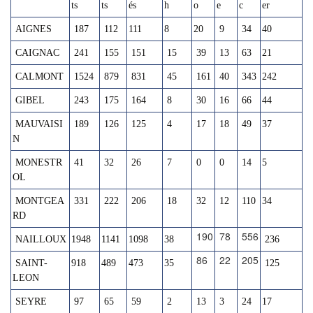
ts
ts
és
h
o
e
c
er
AIGNES
187
112
111
8
20
9
34
40
CAIGNAC
241
155
151
15
39
13
63
21
CALMONT
1524
879
831
45
161
40
343
242
GIBEL
243
175
164
8
30
16
66
44
MAUVAISI
189
126
125
4
17
18
49
37
N
MONESTR
41
32
26
7
0
0
14
5
OL
MONTGEA
331
222
206
18
32
12
110
34
RD
190
78
556
NAILLOUX
1948
1141
1098
38
236
86
22
205
SAINT-
918
489
473
35
125
LEON
SEYRE
97
65
59
2
13
3
24
17