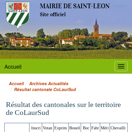
MAIRIE DE SAINT-LEON
Site officiel
Accueil
Menu
Accueil
Archives Actualités
Résultat cantonale CoLaurSud
Résultat des cantonales sur le territoire
de CoLaurSud
Inscri
Votan
Exprim
Boueil
Boc
Fabr
Méri
Chevailli