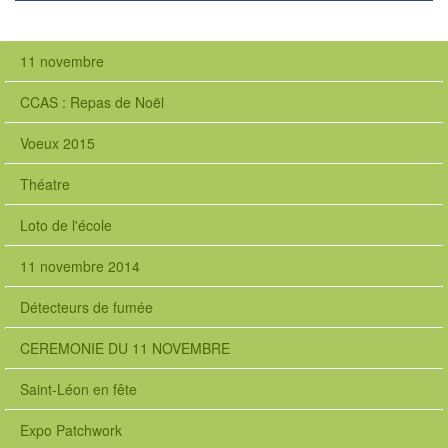
11 novembre
CCAS : Repas de Noël
Voeux 2015
Théatre
Loto de l'école
11 novembre 2014
Détecteurs de fumée
CEREMONIE DU 11 NOVEMBRE
Saint-Léon en fête
Expo Patchwork