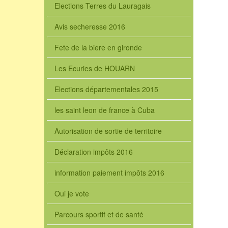
Elections Terres du Lauragais
Avis secheresse 2016
Fete de la biere en gironde
Les Ecuries de HOUARN
Elections départementales 2015
les saint leon de france à Cuba
Autorisation de sortie de territoire
Déclaration impôts 2016
information paiement impôts 2016
Oui je vote
Parcours sportif et de santé