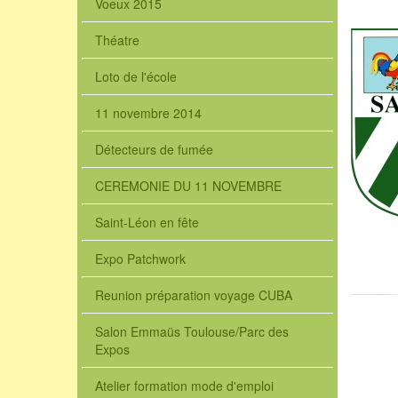
Voeux 2015
Théatre
Loto de l'école
11 novembre 2014
Détecteurs de fumée
CEREMONIE DU 11 NOVEMBRE
Saint-Léon en fête
Expo Patchwork
Reunion préparation voyage CUBA
Salon Emmaüs Toulouse/Parc des
Expos
Atelier formation mode d'emploi