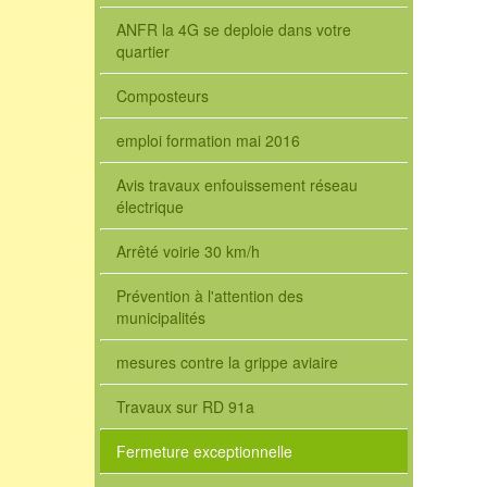
ANFR la 4G se deploie dans votre
quartier
Composteurs
emploi formation mai 2016
Avis travaux enfouissement réseau
électrique
Arrêté voirie 30 km/h
Prévention à l'attention des
municipalités
mesures contre la grippe aviaire
Travaux sur RD 91a
Fermeture exceptionnelle