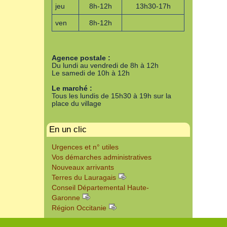
jeu
8h-12h
13h30-17h
ven
8h-12h
Agence postale :
Du lundi au vendredi de 8h à 12h
Le samedi de 10h à 12h
Le marché :
Tous les lundis de 15h30 à 19h sur la
place du village
En un clic
Urgences et n° utiles
Vos démarches administratives
Nouveaux arrivants
Terres du Lauragais
Conseil Départemental Haute-
Garonne
Région Occitanie