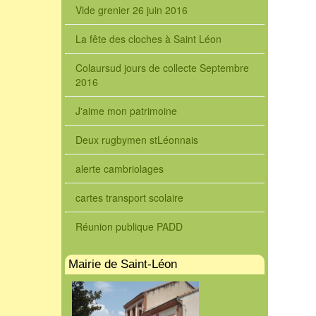
Vide grenier 26 juin 2016
La fête des cloches à Saint Léon
Colaursud jours de collecte Septembre
2016
J'aime mon patrimoine
Deux rugbymen stLéonnais
alerte cambriolages
cartes transport scolaire
Réunion publique PADD
Mairie de Saint-Léon