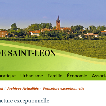
DE SAINT-LEON
pratique
Urbanisme
Famille
Économie
Associ
il
Archives Actualités
Fermeture exceptionnelle
eture exceptionnelle