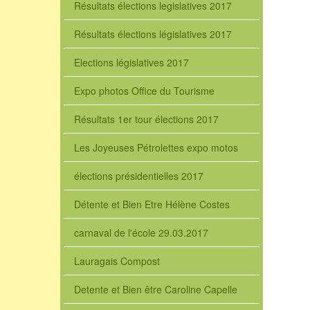
Résultats élections legislatives 2017
Résultats élections législatives 2017
Elections législatives 2017
Expo photos Office du Tourisme
Résultats 1er tour élections 2017
Les Joyeuses Pétrolettes expo motos
élections présidentielles 2017
Détente et Bien Etre Hélène Costes
carnaval de l'école 29.03.2017
Lauragais Compost
Detente et Bien être Caroline Capelle