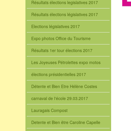
Résultats élections legislatives 2017
Résultats élections législatives 2017
Elections législatives 2017
Expo photos Office du Tourisme
Résultats 1er tour élections 2017
Les Joyeuses Pétrolettes expo motos
élections présidentielles 2017
Détente et Bien Etre Hélène Costes
carnaval de l'école 29.03.2017
Lauragais Compost
Detente et Bien être Caroline Capelle