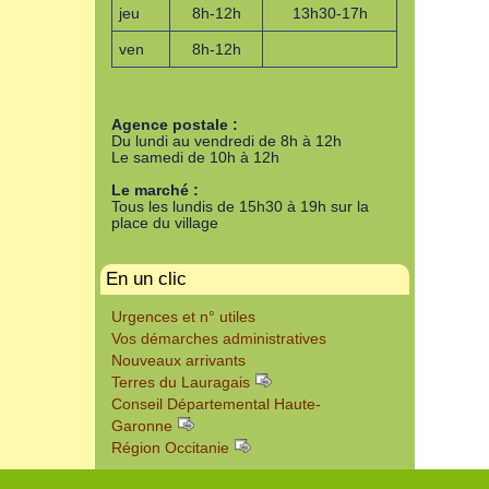
jeu
8h-12h
13h30-17h
ven
8h-12h
Agence postale :
Du lundi au vendredi de 8h à 12h
Le samedi de 10h à 12h
Le marché :
Tous les lundis de 15h30 à 19h sur la
place du village
En un clic
Urgences et n° utiles
Vos démarches administratives
Nouveaux arrivants
Terres du Lauragais
Conseil Départemental Haute-
Garonne
Région Occitanie