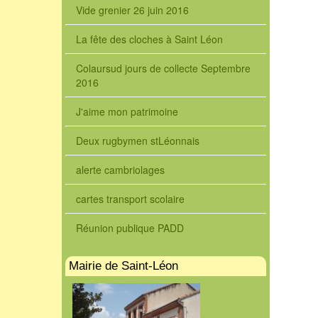
Vide grenier 26 juin 2016
La fête des cloches à Saint Léon
Colaursud jours de collecte Septembre
2016
J'aime mon patrimoine
Deux rugbymen stLéonnais
alerte cambriolages
cartes transport scolaire
Réunion publique PADD
Mairie de Saint-Léon