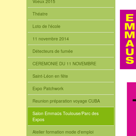
Voeux 2015
Théatre
Loto de l'école
11 novembre 2014
Détecteurs de fumée
CEREMONIE DU 11 NOVEMBRE
Saint-Léon en fête
Expo Patchwork
Reunion préparation voyage CUBA
Salon Emmaüs Toulouse/Parc des
Expos
Atelier formation mode d'emploi