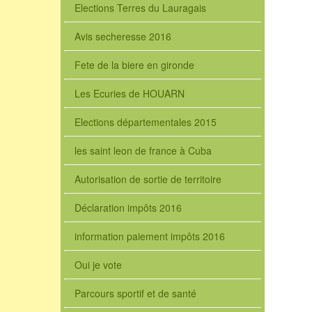
Elections Terres du Lauragais
Avis secheresse 2016
Fete de la biere en gironde
Les Ecuries de HOUARN
Elections départementales 2015
les saint leon de france à Cuba
Autorisation de sortie de territoire
Déclaration impôts 2016
information paiement impôts 2016
Oui je vote
Parcours sportif et de santé