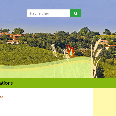
ations
os