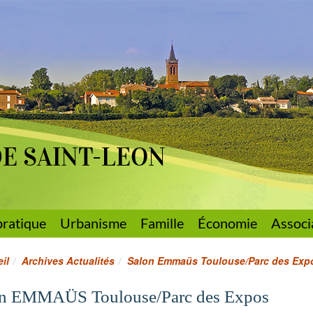
DE SAINT-LEON
pratique
Urbanisme
Famille
Économie
Associ
il
Archives Actualités
Salon Emmaüs Toulouse/Parc des Exp
n EMMAÜS Toulouse/Parc des Expos