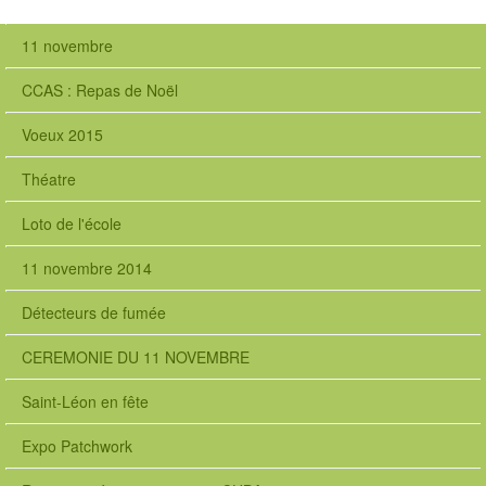
11 novembre
CCAS : Repas de Noël
Voeux 2015
Théatre
Loto de l'école
11 novembre 2014
Détecteurs de fumée
CEREMONIE DU 11 NOVEMBRE
Saint-Léon en fête
Expo Patchwork