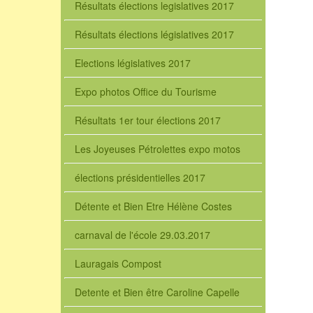
Résultats élections legislatives 2017
Résultats élections législatives 2017
Elections législatives 2017
Expo photos Office du Tourisme
Résultats 1er tour élections 2017
Les Joyeuses Pétrolettes expo motos
élections présidentielles 2017
Détente et Bien Etre Hélène Costes
carnaval de l'école 29.03.2017
Lauragais Compost
Detente et Bien être Caroline Capelle