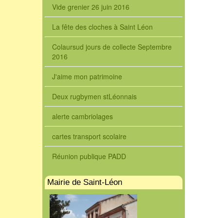
Vide grenier 26 juin 2016
La fête des cloches à Saint Léon
Colaursud jours de collecte Septembre
2016
J'aime mon patrimoine
Deux rugbymen stLéonnais
alerte cambriolages
cartes transport scolaire
Réunion publique PADD
Mairie de Saint-Léon