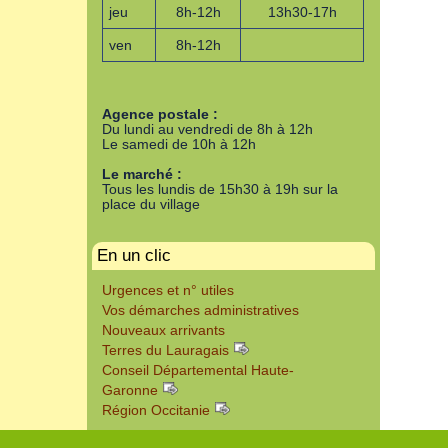
jeu
8h-12h
13h30-17h
ven
8h-12h
Agence postale :
Du lundi au vendredi de 8h à 12h
Le samedi de 10h à 12h
Le marché :
Tous les lundis de 15h30 à 19h sur la
place du village
En un clic
Urgences et n° utiles
Vos démarches administratives
Nouveaux arrivants
Terres du Lauragais
Conseil Départemental Haute-
Garonne
Région Occitanie