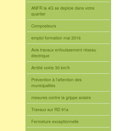
ANFR la 4G se deploie dans votre
quartier
Composteurs
emploi formation mai 2016
Avis travaux enfouissement réseau
électrique
Arrêté voirie 30 km/h
Prévention à l'attention des
municipalités
mesures contre la grippe aviaire
Travaux sur RD 91a
Fermeture exceptionnelle