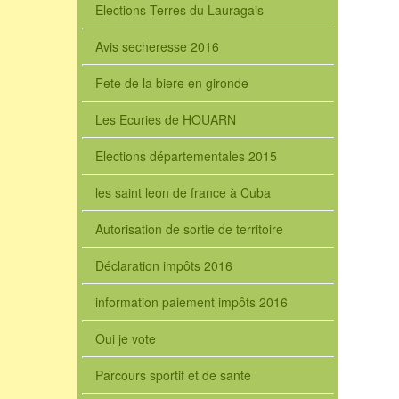
Elections Terres du Lauragais
Avis secheresse 2016
Fete de la biere en gironde
Les Ecuries de HOUARN
Elections départementales 2015
les saint leon de france à Cuba
Autorisation de sortie de territoire
Déclaration impôts 2016
information paiement impôts 2016
Oui je vote
Parcours sportif et de santé