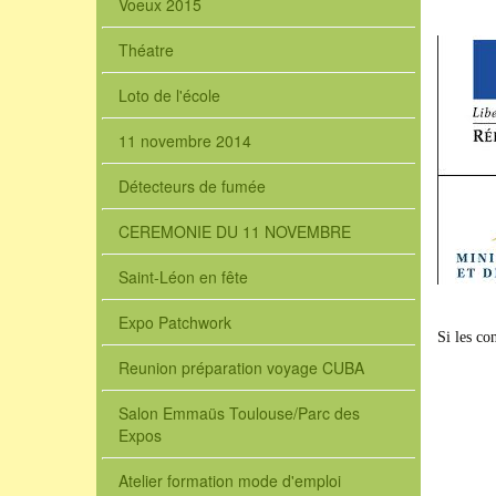
Voeux 2015
Théatre
Loto de l'école
11 novembre 2014
Détecteurs de fumée
CEREMONIE DU 11 NOVEMBRE
Saint-Léon en fête
Expo Patchwork
Si les co
Reunion préparation voyage CUBA
Salon Emmaüs Toulouse/Parc des
Expos
Atelier formation mode d'emploi