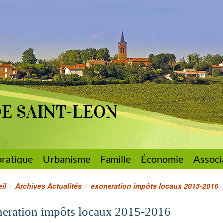
DE SAINT-LEON
pratique
Urbanisme
Famille
Économie
Associ
il
Archives Actualités
exoneration impôts locaux 2015-2016
eration impôts locaux 2015-2016