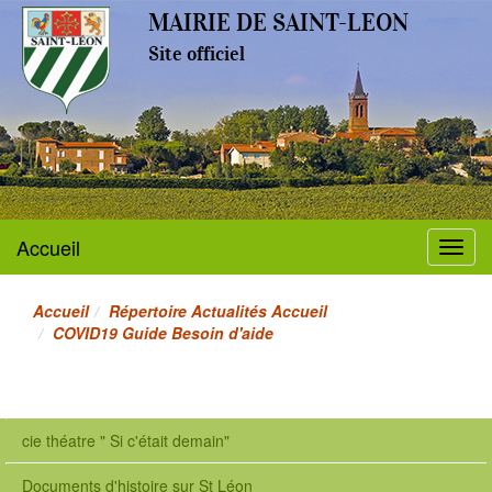
MAIRIE DE SAINT-LEON
Site officiel
Accueil
Menu
Accueil
Répertoire Actualités Accueil
COVID19 Guide Besoin d'aide
cie théatre " Si c'était demain"
Documents d'histoire sur St Léon