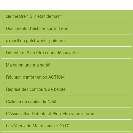
cie théatre " Si c'était demain"
Documents d'histoire sur St Léon
exposition patchwork - peinture
Détente et Bien Etre cours découverte
Ma commune ma santé
Réunion d'information ACTIOM
Reprise des concours de belote
Collecte de sapins de Noël
L'Association Détente et Bien-Etre vous informe
Les Voeux du Maire Janvier 2017