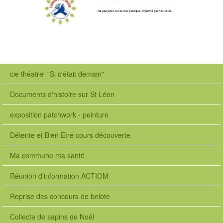
cie théatre " Si c'était demain"
Documents d'histoire sur St Léon
exposition patchwork - peinture
Détente et Bien Etre cours découverte
Ma commune ma santé
Réunion d'information ACTIOM
Reprise des concours de belote
Collecte de sapins de Noël