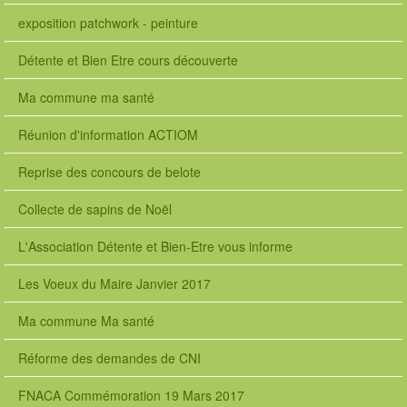
e
exposition patchwork - peinture
t
y
Détente et Bien Etre cours découverte
s
.
Ma commune ma santé
p
l
Réunion d'information ACTIOM
u
g
Reprise des concours de belote
i
n
Collecte de sapins de Noël
s
.
L'Association Détente et Bien-Etre vous informe
m
u
l
Les Voeux du Maire Janvier 2017
t
i
Ma commune Ma santé
m
e
Réforme des demandes de CNI
d
i
FNACA Commémoration 19 Mars 2017