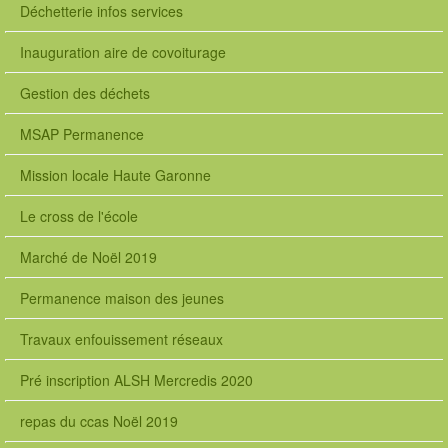
c
Déchetterie infos services
d
7
Inauguration aire de covoiturage
4
-
Gestion des déchets
4
8
MSAP Permanence
5
1
Mission locale Haute Garonne
-
a
Le cross de l'école
7
d
Marché de Noël 2019
8
-
Permanence maison des jeunes
0
6
Travaux enfouissement réseaux
1
9
7
Pré inscription ALSH Mercredis 2020
4
6
repas du ccas Noël 2019
c