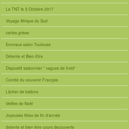
La TNT le 3 Octobre 2017
Voyage Afrique du Sud
f
cartes grises
a
l
Emmaus salon Toulouse
s
e
Détente et Bien-Etre
V
a
l
Dispositif saisonnier " vagues de froid"
i
d
Comité du souvenir Français
é
F
Lâcher de ballons
r
a
Veillée de Noêl
n
ç
Joyeuses fêtes de fin d'année
a
i
detente et bien être cours decouverte