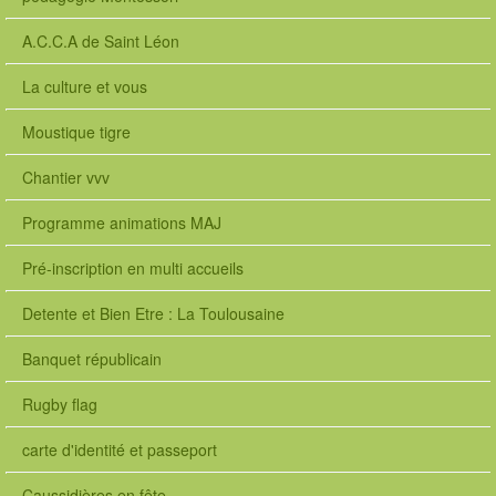
n
t
A.C.C.A de Saint Léon
l
e
La culture et vous
o
n
Moustique tigre
s
t
l
Chantier vvv
e
o
Programme animations MAJ
n
1
Pré-inscription en multi accueils
#
p
Detente et Bien Etre : La Toulousaine
e
r
Banquet républicain
s
o
Rugby flag
n
n
carte d'identité et passeport
e
l
Caussidières en fête