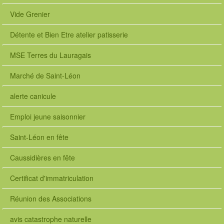
a
.
Vide Grenier
C
o
Détente et Bien Etre atelier patisserie
n
t
MSE Terres du Lauragais
e
n
Marché de Saint-Léon
t
.
alerte canicule
p
h
Emploi jeune saisonnier
o
t
Saint-Léon en fête
o
s
Caussidières en fête
G
a
Certificat d'immatriculation
l
l
Réunion des Associations
e
r
avis catastrophe naturelle
y