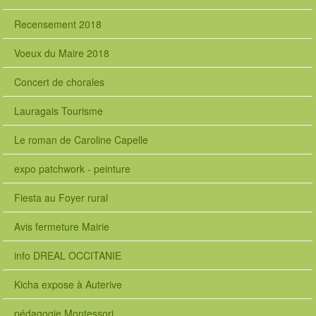
s
s
Recensement 2018
t
l
Voeux du Maire 2018
e
o
Concert de chorales
n
1
Lauragais Tourisme
#
p
Le roman de Caroline Capelle
e
r
expo patchwork - peinture
s
o
Fiesta au Foyer rural
n
n
Avis fermeture Mairie
e
l
info DREAL OCCITANIE
-
s
Kicha expose à Auterive
a
i
pédagogie Montessori