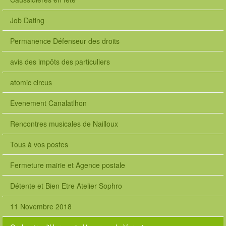
-
s
Job Dating
a
i
Permanence Défenseur des droits
n
t
avis des impôts des particuliers
l
e
atomic circus
o
n
Evenement Canalatlhon
s
t
Rencontres musicales de Nailloux
l
e
Tous à vos postes
o
n
Fermeture mairie et Agence postale
1
#
Détente et Bien Etre Atelier Sophro
p
e
11 Novembre 2018
r
s