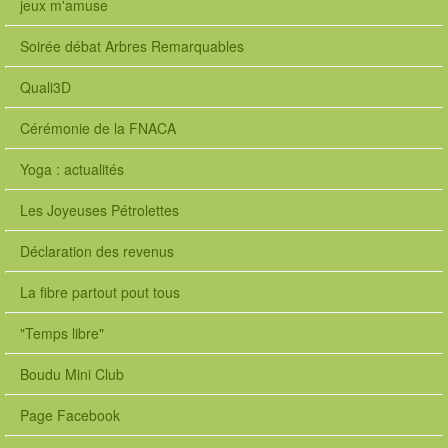
jeux m'amuse
2
8
Soirée débat Arbres Remarquables
T
e
Quali3D
x
t
Cérémonie de la FNACA
t
e
Yoga : actualités
x
t
Les Joyeuses Pétrolettes
/
h
Déclaration des revenus
t
m
La fibre partout pout tous
l
d
"Temps libre"
e
f
Boudu Mini Club
a
u
Page Facebook
l
t