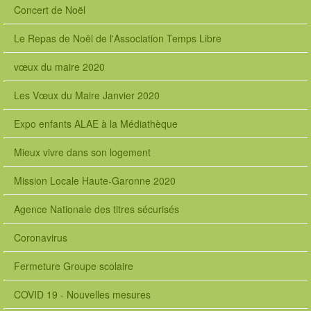
a
Concert de Noël
c
a
Le Repas de Noël de l'Association Temps Libre
b
f
vœux du maire 2020
r
f
Les Vœux du Maire Janvier 2020
r
t
Expo enfants ALAE à la Médiathèque
r
u
Mieux vivre dans son logement
e
Mission Locale Haute-Garonne 2020
Agence Nationale des titres sécurisés
Coronavirus
Fermeture Groupe scolaire
COVID 19 - Nouvelles mesures