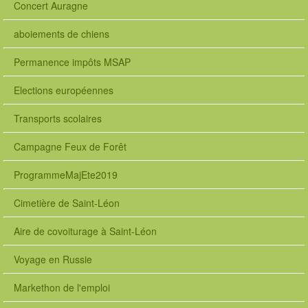
W
Concert Auragne
e
b
aboiements de chiens
C
o
Permanence impôts MSAP
n
t
Elections européennes
e
n
Transports scolaires
t
:
Campagne Feux de Forêt
/
/
ProgrammeMajEte2019
c
e
Cimetière de Saint-Léon
c
b
Aire de covoiturage à Saint-Léon
d
6
Voyage en Russie
8
5
Markethon de l'emploi
-