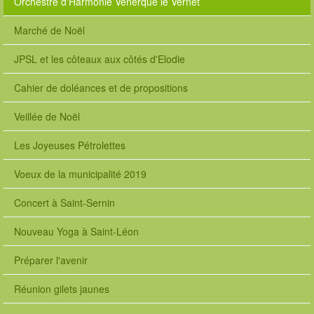
Orchestre d'Harmonie Venerque le Vernet
o
n
Marché de Noël
n
e
l
JPSL et les côteaux aux côtés d'Elodie
-
s
Cahier de doléances et de propositions
a
i
Veillée de Noël
n
t
Les Joyeuses Pétrolettes
l
e
Voeux de la municipalité 2019
o
n
Concert à Saint-Sernin
2
0
Nouveau Yoga à Saint-Léon
1
8
Préparer l'avenir
-
1
Réunion gilets jaunes
1
-