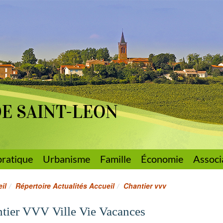
DE SAINT-LEON
pratique
Urbanisme
Famille
Économie
Associ
il
Répertoire Actualités Accueil
Chantier vvv
tier VVV Ville Vie Vacances