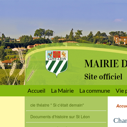
MAIRIE 
Site officiel
Accueil
La Mairie
La commune
Vie 
cie théatre " Si c'était demain"
Accue
Documents d'histoire sur St Léon
Chan