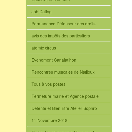
Job Dating
Permanence Défenseur des droits
avis des impôts des particuliers
atomic circus
Evenement Canalatlhon
Rencontres musicales de Nailloux
Tous à vos postes
Fermeture mairie et Agence postale
Détente et Bien Etre Atelier Sophro
11 Novembre 2018