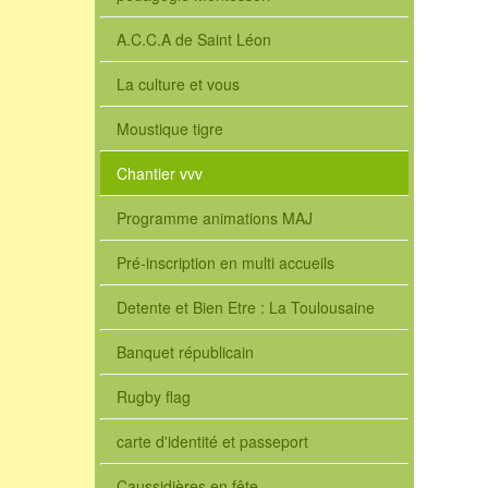
A.C.C.A de Saint Léon
La culture et vous
Moustique tigre
Chantier vvv
Programme animations MAJ
Pré-inscription en multi accueils
Detente et Bien Etre : La Toulousaine
Banquet républicain
Rugby flag
carte d'identité et passeport
Caussidières en fête