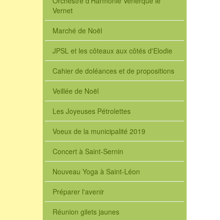
Orchestre d'Harmonie Venerque le
Vernet
Marché de Noël
JPSL et les côteaux aux côtés d'Elodie
Cahier de doléances et de propositions
Veillée de Noël
Les Joyeuses Pétrolettes
Voeux de la municipalité 2019
Concert à Saint-Sernin
Nouveau Yoga à Saint-Léon
Préparer l'avenir
Réunion gilets jaunes