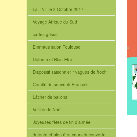
La TNT le 3 Octobre 2017
Voyage Afrique du Sud
cartes grises
Emmaus salon Toulouse
Détente et Bien-Etre
Dispositif saisonnier " vagues de froid"
Comité du souvenir Français
Lâcher de ballons
Veillée de Noêl
Joyeuses fêtes de fin d'année
detente et bien être cours decouverte