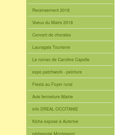
Recensement 2018
Voeux du Maire 2018
Concert de chorales
Lauragais Tourisme
Le roman de Caroline Capelle
expo patchwork - peinture
Fiesta au Foyer rural
Avis fermeture Mairie
info DREAL OCCITANIE
Kicha expose à Auterive
pédagogie Montessori