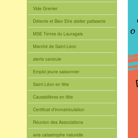
Vide Grenier
Détente et Bien Etre atelier patisserie
MSE Terres du Lauragais
Marché de Saint-Léon
alerte canicule
Emploi jeune saisonnier
Saint-Léon en fête
Caussidières en fête
Certificat d'immatriculation
Réunion des Associations
avis catastrophe naturelle