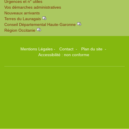
Urgences et n° utiles
Vos démarches administratives
Nouveaux arrivants
Terres du Lauragais
Conseil Départemental Haute-Garonne
Région Occitanie
Mentions Légales
-
Contact
-
Plan du site
-
Accessibilité : non conforme