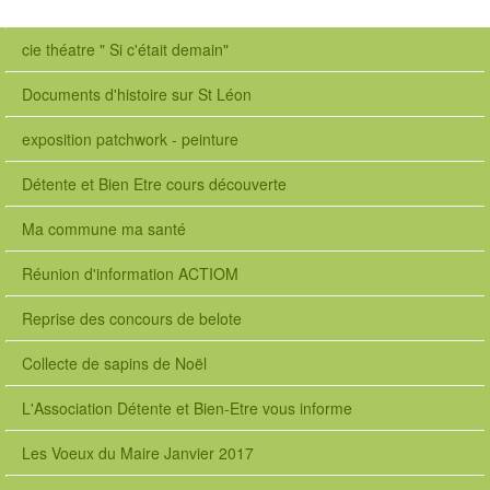
cie théatre " Si c'était demain"
Documents d'histoire sur St Léon
exposition patchwork - peinture
Détente et Bien Etre cours découverte
Ma commune ma santé
Réunion d'information ACTIOM
Reprise des concours de belote
Collecte de sapins de Noël
L'Association Détente et Bien-Etre vous informe
Les Voeux du Maire Janvier 2017