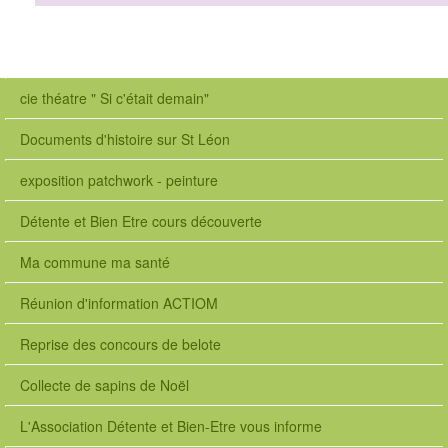
cie théatre " Si c'était demain"
Documents d'histoire sur St Léon
exposition patchwork - peinture
Détente et Bien Etre cours découverte
Ma commune ma santé
Réunion d'information ACTIOM
Reprise des concours de belote
Collecte de sapins de Noël
L'Association Détente et Bien-Etre vous informe